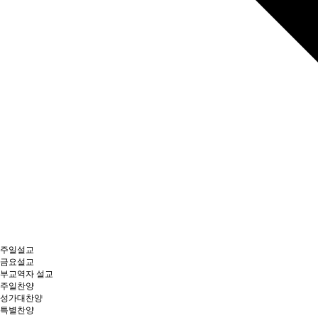
주일설교
금요설교
부교역자 설교
주일찬양
성가대찬양
특별찬양