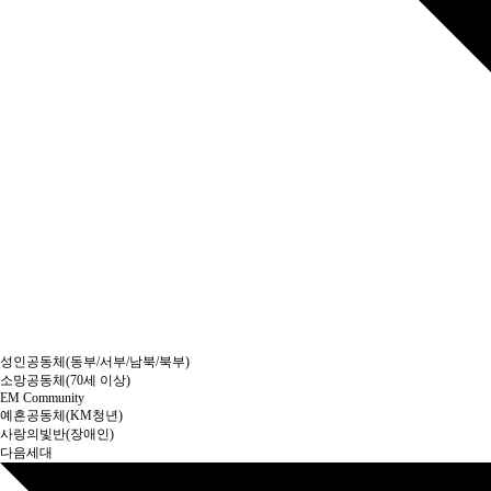
성인공동체(동부/서부/남북/북부)
소망공동체(70세 이상)
EM Community
예흔공동체(KM청년)
사랑의빛반(장애인)
다음세대