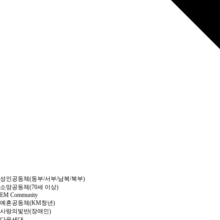
성인공동체(동부/서부/남북/북부)
소망공동체(70세 이상)
EM Community
예흔공동체(KM청년)
사랑의빛반(장애인)
다음세대