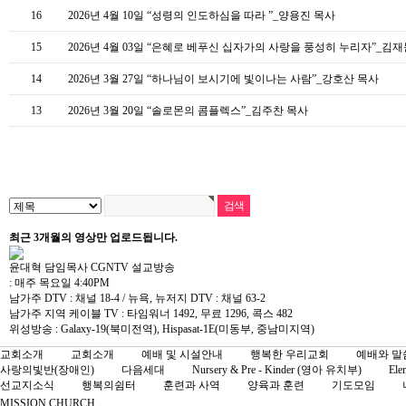
16
2026년 4월 10일 “성령의 인도하심을 따라 ”_양용진 목사
15
2026년 4월 03일 “은혜로 베푸신 십자가의 사랑을 풍성히 누리자”_김
14
2026년 3월 27일 “하나님이 보시기에 빛이나는 사람”_강호산 목사
13
2026년 3월 20일 “솔로몬의 콤플렉스”_김주찬 목사
최근 3개월의 영상
만 업로드됩니다.
윤대혁 담임목사 CGNTV 설교방송
: 매주 목요일 4:40PM
남가주 DTV : 채널 18-4 / 뉴욕, 뉴저지 DTV : 채널 63-2
남가주 지역 케이블 TV : 타임워너 1492, 무료 1296, 콕스 482
위성방송 : Galaxy-19(북미전역), Hispasat-1E(미동부, 중남미지역)
교회소개
교회소개
예배 및 시설안내
행복한 우리교회
예배와 말
사랑의빛반(장애인)
다음세대
Nursery & Pre - Kinder (영아 유치부)
Ele
선교지소식
행복의쉼터
훈련과 사역
양육과 훈련
기도모임
MISSION CHURCH