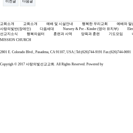
이전글
다음글
교회소개
교회소개
예배 및 시설안내
행복한 우리교회
예배와 말
사랑의빛반(장애인)
다음세대
Nursery & Pre - Kinder (영아 유치부)
Ele
선교지소식
행복의쉼터
훈련과 사역
양육과 훈련
기도모임
MISSION CHURCH
2801 E. Colorado Blvd., Pasadena, CA 91107, USA | Tel:(626)744-9191 Fax:(626)744-0691
Copyrigh © 2017 사랑의빛선교교회. All Rights Reserved. Powered by