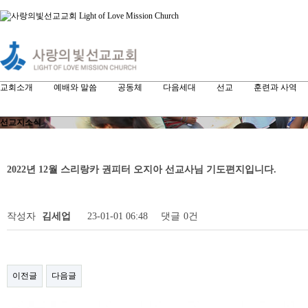
교회소개
예배와 말씀
공동체
다음세대
선교
훈련과 사역
선교지소식
2022년 12월 스리랑카 권피터 오지아 선교사님 기도편지입니다.
작성자
김세업
23-01-01 06:48
댓글
0건
이전글
다음글