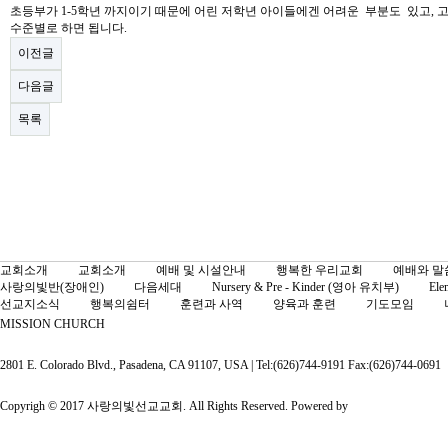
초등부가 1-5학년 까지이기 때문에 어린 저학년 아이들에겐 어려운 부분도 있고, 
수준별로 하면 됩니다.
이전글
다음글
목록
교회소개
교회소개
예배 및 시설안내
행복한 우리교회
예배와 말
사랑의빛반(장애인)
다음세대
Nursery & Pre - Kinder (영아 유치부)
Ele
선교지소식
행복의쉼터
훈련과 사역
양육과 훈련
기도모임
MISSION CHURCH
2801 E. Colorado Blvd., Pasadena, CA 91107, USA | Tel:(626)744-9191 Fax:(626)744-0691
Copyrigh © 2017 사랑의빛선교교회. All Rights Reserved. Powered by