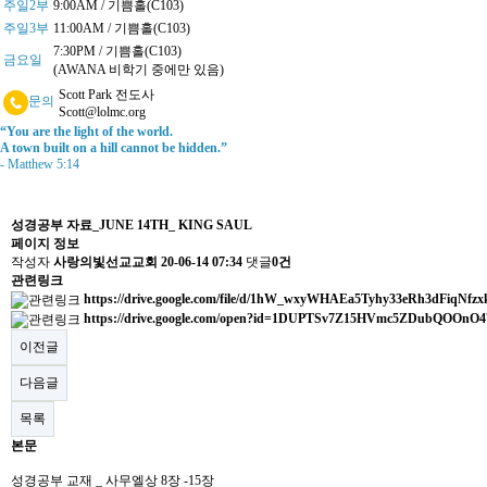
주일2부
9:00AM / 기쁨홀(C103)
주일3부
11:00AM / 기쁨홀(C103)
7:30PM / 기쁨홀(C103)
금요일
(AWANA 비학기 중에만 있음)
Scott Park 전도사
문의
Scott@lolmc.org
“You are the light of the world.
A town built on a hill cannot be hidden.”
- Matthew 5:14
성경공부 자료_JUNE 14TH_ KING SAUL
페이지 정보
작성자
사랑의빛선교교회
20-06-14 07:34
댓글
0건
관련링크
https://drive.google.com/file/d/1hW_wxyWHAEa5Tyhy33eRh3dFiqNfz
https://drive.google.com/open?id=1DUPTSv7Z15HVmc5ZDubQOOn
이전글
다음글
목록
본문
성경공부 교재 _ 사무엘상 8장 -15장