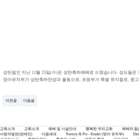
성탄절인 지난 12월 25일(수)은 성탄축하예배로 드렸습니다. 성도들은 
영아유치부가 성탄축하찬양과 율동으로, 초등부가 특별 뮤지컬로, 중
이전글
다음글
교회소개
교회소개
예배 및 시설안내
행복한 우리교회
예배와 말
사랑의빛반(장애인)
다음세대
Nursery & Pre - Kinder (영아 유치부)
Ele