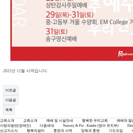
2022년 12월 사역입니다.
이전글
다음글
목록
교회소개
교회소개
예배 및 시설안내
행복한 우리교회
예배와 말
사랑의빛반(장애인)
다음세대
Nursery & Pre - Kinder (영아 유치부)
Ele
선교지소식
행복의쉼터
훈련과 사역
양육과 훈련
기도모임