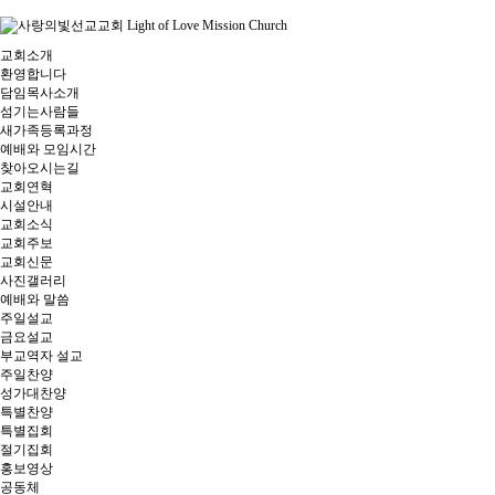
교회소개
환영합니다
담임목사소개
섬기는사람들
새가족등록과정
예배와 모임시간
찾아오시는길
교회연혁
시설안내
교회소식
교회주보
교회신문
사진갤러리
예배와 말씀
주일설교
금요설교
부교역자 설교
주일찬양
성가대찬양
특별찬양
특별집회
절기집회
홍보영상
공동체