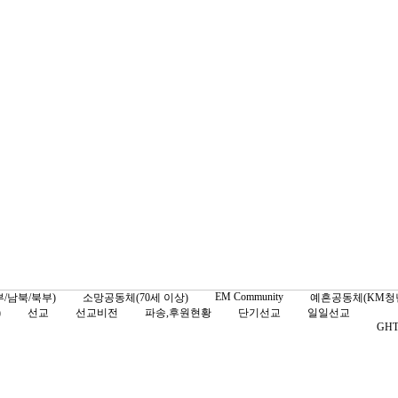
EM Community
/남북/북부)
소망공동체(70세 이상)
예흔공동체(KM청
)
선교
선교비전
파송,후원현황
단기선교
일일선교
GHT