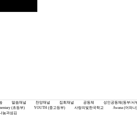
씀
말씀채널
찬양채널
집회채널
공동체
성인공동체(동부/서부
mentary (초등부)
YOUTH (중고등부)
사랑의빛한국학교
Awana (어와나
나눔과섬김