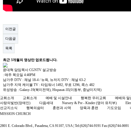
이전글
다음글
목록
최근 3개월의 영상
만 업로드됩니다.
윤대혁 담임목사 CGNTV 설교방송
: 매주 목요일 4:40PM
남가주 DTV : 채널 18-4 / 뉴욕, 뉴저지 DTV : 채널 63-2
남가주 지역 케이블 TV : 타임워너 1492, 무료 1296, 콕스 482
위성방송 : Galaxy-19(북미전역), Hispasat-1E(미동부, 중남미지역)
교회소개
교회소개
예배 및 시설안내
행복한 우리교회
예배와 말
사랑의빛반(장애인)
다음세대
Nursery & Pre - Kinder (영아 유치부)
Ele
선교지소식
행복의쉼터
훈련과 사역
양육과 훈련
기도모임
MISSION CHURCH
2801 E. Colorado Blvd., Pasadena, CA 91107, USA | Tel:(626)744-9191 Fax:(626)744-0691