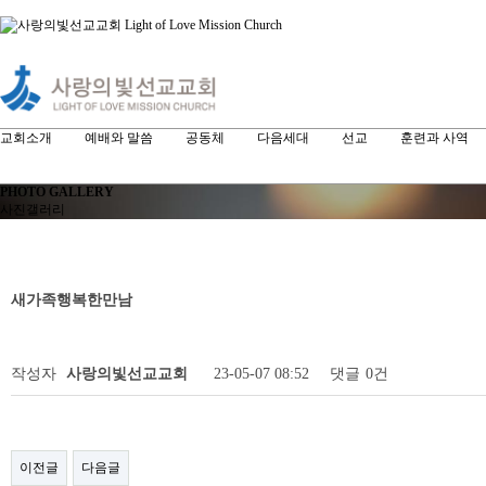
교회소개
예배와 말씀
공동체
다음세대
선교
훈련과 사역
PHOTO GALLERY
사진갤러리
새가족행복한만남
작성자
사랑의빛선교교회
23-05-07 08:52
댓글
0건
이전글
다음글