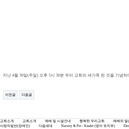
지난 4월 30일(주일) 오후 5시 30분 우리 교회의 새가족 된 것을 
이전글
다음글
교회소개
교회소개
예배 및 시설안내
행복한 우리교회
예배와 말
사랑의빛반(장애인)
다음세대
Nursery & Pre - Kinder (영아 유치부)
Ele